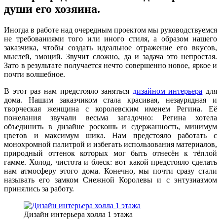
души его хозяина.
Иногда в работе над очередным проектом мы руководствуемся
не требованиями того или иного стиля, а образом нашего
заказчика, чтобы создать идеальное отражение его вкусов,
мыслей, эмоций. Звучит сложно, да и задача это непростая.
Зато в результате получается нечто совершенно новое, яркое и
почти волшебное.
В этот раз нам предстояло заняться
дизайном интерьера
для
дома. Нашим заказчиком стала красивая, незаурядная и
творческая женщина с королевским именем Регина. Её
пожелания звучали весьма загадочно: Регина хотела
объединить в дизайне роскошь и сдержанность, минимум
цветов и максимум шика. Нам предстояло работать с
монохромной палитрой и избегать использования материалов,
природный оттенок которых мог быть отнесён к тёплой
гамме. Холод, чистота и блеск: вот какой предстояло сделать
нам атмосферу этого дома. Конечно, мы почти сразу стали
называть его замком Снежной Королевы и с энтузиазмом
принялись за работу.
Дизайн интерьера холла 1 этажа