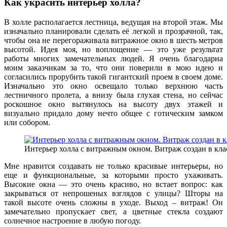
Как украсить интерьер холла?
В холле располагается лестница, ведущая на второй этаж. Мы
изначально планировали сделать её легкой и прозрачной, так,
чтобы она не перегораживала витражное окно в шесть метров
высотой. Идея моя, но воплощение — это уже результат
работы многих замечательных людей. Я очень благодарна
моим заказчикам за то, что они поверили в мою идею и
согласились прорубить такой гигантский проем в своем доме.
Изначально это окно освещало только верхнюю часть
лестничного пролета, а внизу была глухая стена, но сейчас
роскошное окно вытянулось на высоту двух этажей и
визуально придало дому нечто общее с готическим замком
или собором.
Интерьер холла с витражным окном. Витраж создан в кл
Мне нравится создавать не только красивые интерьеры, но
еще и функциональные, за которыми просто ухаживать.
Высокие окна — это очень красиво, но встает вопрос: как
закрываться от непрошеных взглядов с улицы? Шторы на
такой высоте очень сложны в уходе. Выход – витраж! Он
замечательно пропускает свет, а цветные стекла создают
солнечное настроение в любую погоду.