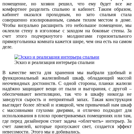
помещение, но хозяин решил, что ему будет все же
комфортнее разделить спальню и кабинет. Таким образом,
кабинет оказался проходным, но зато спальня стала
совершенно изолированным, самым тихим местом в доме.
Чтобы визуально расширить это небольшое помещение, мы
оклеили стену в изголовье с заходом на боковые стены. За
счет этого подчеркнутого молдингами горизонтального
прямоугольника комната кажется шире, чем она есть на самом
деле.
Эскиз и реализация интерьера спальни
В качестве места для хранения мы выбрали удобный и
функциональный жалюзийный шкаф, обладающий массой
неочевидных достоинств. С одной стороны, планки жалюзи
надёжно защищают вещи от пыли и выгорания, с другой –
обеспечивают вентиляцию, так что в шкафу никогда не
заведутся сырость и неприятный запах. Такая конструкция
выглядит более лёгкой и изящной, чем привычный нам шкаф
с массивными глухими дверями, и отлично подходит для
использования в плохо проветриваемых помещениях или там,
где перед дизайнером стоит задача «облегчить» интерьер. За
счет ламелей, которые пропускают свет, создается эффект
невесомости. Этого мы и добивались.