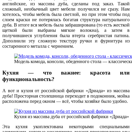
английские, из массива дуба, сделаны под заказ. Такой
сложный, необычный цвет мебели получился не сразу. Нам
хотелось, чтобы мебель была светлой, но при этом чтобы под
слоем краски не потерялась богатая структура натурального
дуба. В итоге вся мебель была забраширована (то есть жесткой
щеткой были выбраны мягкие волокна), а затем в
получившиеся углубления была втерта серебристая патина.
Дополнили эту сложную текстуру ручки и фурнитура из
состаренного металла с чернением.
Модель комода, консоли, обеденного стола — классически
Кухня — что важнее: красота или
функциональность?
А вот и кухня от российской фабрики «Дриада» из массива
дуба! Просторная столешница переходит в подоконник, мойка
расположена перед окном — всё, чтобы хозяйке было удобно.
Кухня из массива дуба от российской фабрики «Дриада»
Эта кухня укоплектована некоторыми специальными
элементами, которые ненавязчиво делают приготовление еды