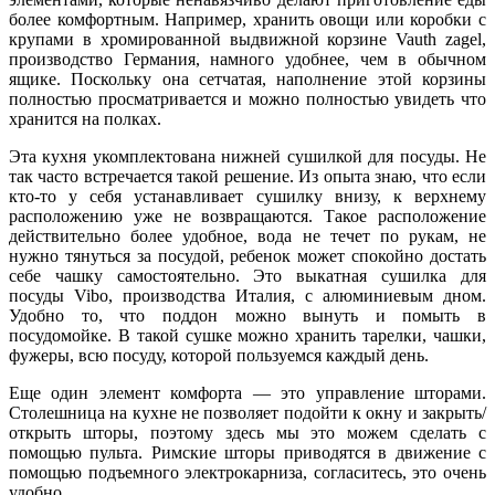
более комфортным.
Например, хранить овощи или коробки с
крупами в хромированной выдвижной корзине Vauth zagel,
производство Германия, намного удобнее, чем в обычном
ящике. Поскольку она сетчатая, наполнение этой корзины
полностью просматривается и можно полностью увидеть что
хранится на полках.
Эта кухня укомплектована нижней сушилкой для посуды. Не
так часто встречается такой решение. Из опыта знаю, что если
кто-то у себя устанавливает сушилку внизу, к верхнему
расположению уже не возвращаются. Такое расположение
действительно более удобное, вода не течет по рукам, не
нужно тянуться за посудой, ребенок может спокойно достать
себе чашку самостоятельно. Это выкатная сушилка для
посуды
Vibo,
производства Италия,
с алюминиевым дном.
Удобно то, что поддон можно вынуть и помыть в
посудомойке. В такой сушке можно хранить тарелки, чашки,
фужеры, всю посуду, которой пользуемся каждый день.
Еще один элемент комфорта — это управление шторами.
Столешница на кухне не позволяет подойти к окну и закрыть/
открыть шторы, поэтому здесь мы это можем сделать с
помощью пульта. Р
имские шторы приводятся в движение с
помощью подъемного электрокарниза, согласитесь, это очень
удобно.