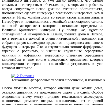
английского интерьера. Я уже давно заметила, что самым
сложным и интересным объектам, над которыми я работаю,
всегда сопутствует некое удачное стечение обстоятельств,
позволяющее сделать интерьер в реальности интереснее, чем в
проекте. Итак, хозяйка дома во время строительства жила в
Петербурге и познакомилась с хозяйкой антикварного салона,
основной ассортимент которого составляли предметы из
Великой Британской империи. Ну правда же, чудесное
совпадение? Я находилась в Казани, хозяйка дома в Питере,
но в результате долгой и очень интенсивной переписки мы
собрали целую коллекцию предметов, подходящих для нашего
будущего интерьера. Это и изумительно тонкие фарфоровые
тарелки с росписью, и изящные кружевные серебряные
чайники и кофейники, невероятно стильные серебряные
канделябры и еще много прекрасных предметов, которые
впоследствии совершенно по-хозяйски устроились в уже
готовом интерьере.
Тончайшие фарфоровые тарелки с росписью, и изящные к
Особо уютным местом, которое оценил даже хозяин дома,
оказался диванчик на подоконнике рядом с кухней. Особое
очарование этому месту придают текстильные аксессуары:
лаконичные римские шторы, выполненные из твидовой
ткани, бахрома с помпонами, пушистые кисти на мягких