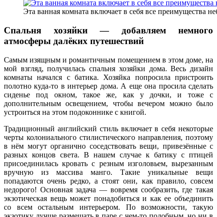
Эта ванная комната включает в себя все преимущества н
Спальня хозяйки — д
обавляем немного
атмосферы далёких путешествий
Самым изящным и романтичным помещением в этом доме, на
мой взгляд, получилась спальня хозяйки дома. Весь дизайн
комнаты начался с батика. Хозяйка попросила пристроить
полотно куда-то в интерьер дома. А еще она просила сделать
сиденье под окном, такое же, как у дочки, и тоже с
дополнительным освещением, чтобы вечером можно было
устроиться на этом подоконнике с книгой.
Традиционный английский стиль включает в себя некоторые
черты колониального стилистического направления, поэтому
в нём могут органично соседствовать вещи, привезённые с
разных концов света. В нашем случае к батику с птицей
присоединилась кровать с резным изголовьем, вырезанным
вручную из массива манго. Такие уникальные вещи
попадаются очень редко, а стоят они, как правило, совсем
недорого! Основная задача — вовремя сообразить, где такая
экзотическая вещь может понадобиться и как ее объединить
со всем остальным интерьером. По возможности, такую
экзотику лучше размещать в паре с чем-то подобным, но ни в