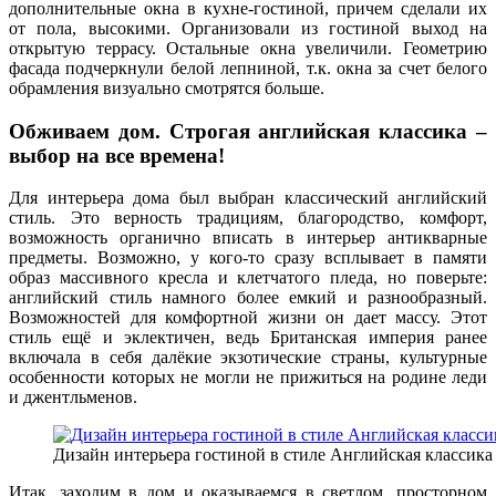
дополнительные окна в кухне-гостиной, причем сделали их
от пола, высокими. Организовали из гостиной выход на
открытую террасу. Остальные окна увеличили. Геометрию
фасада подчеркнули белой лепниной, т.к. окна за счет белого
обрамления визуально смотрятся больше.
Обживаем дом. Строгая английская классика –
выбор на все времена!
Для интерьера дома был выбран классический английский
стиль. Это верность традициям, благородство, комфорт,
возможность органично вписать в интерьер антикварные
предметы. Возможно, у кого-то сразу всплывает в памяти
образ массивного кресла и клетчатого пледа, но поверьте:
английский стиль намного более емкий и разнообразный.
Возможностей для комфортной жизни он дает массу. Этот
стиль ещё и эклектичен, ведь Британская империя ранее
включала в себя далёкие экзотические страны, культурные
особенности которых не могли не прижиться на родине леди
и джентльменов.
Дизайн интерьера гостиной в стиле Английская классика
Итак, заходим в дом и оказываемся в светлом, просторном