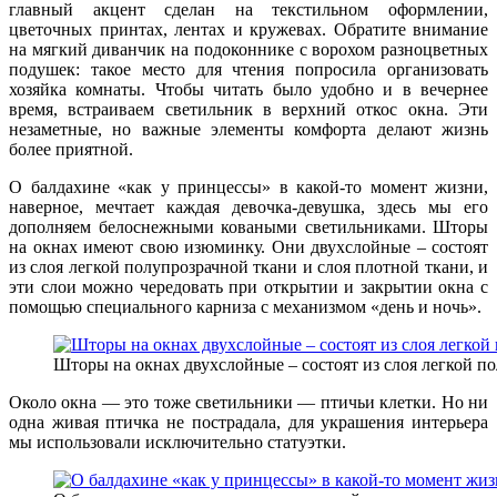
главный акцент сделан на текстильном оформлении,
цветочных принтах, лентах и кружевах. Обратите внимание
на мягкий диванчик на подоконнике с ворохом разноцветных
подушек: такое место для чтения попросила организовать
хозяйка комнаты. Чтобы читать было удобно и в вечернее
время, встраиваем светильник в верхний откос окна. Эти
незаметные, но важные элементы комфорта делают жизнь
более приятной.
О балдахине «как у принцессы» в какой-то момент жизни,
наверное, мечтает каждая девочка-девушка, здесь мы его
дополняем белоснежными коваными светильниками. Шторы
на окнах имеют свою изюминку. О
ни двухслойные – состоят
из слоя легкой полупрозрачной ткани и слоя плотной ткани, и
эти слои можно чередовать при открытии и закрытии окна с
помощью специального карниза с механизмом «день и ночь».
Шторы на окнах двухслойные – состоят из слоя легкой п
Около окна — это тоже светильники — птичьи клетки. Но ни
одна живая птичка не пострадала, для украшения интерьера
мы использовали исключительно статуэтки.