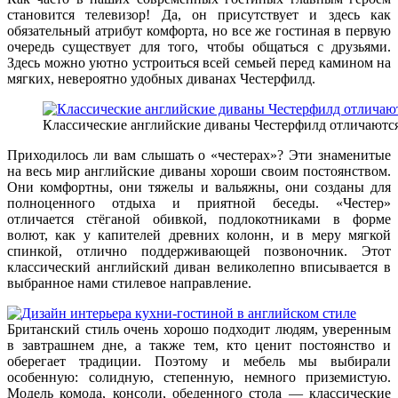
становится телевизор! Да, он присутствует и здесь как
обязательный атрибут комфорта, но все же гостиная в первую
очередь существует для того, чтобы общаться с друзьями.
Здесь можно уютно устроиться всей семьей перед камином на
мягких, невероятно удобных диванах Честерфилд.
Классические английские диваны Честерфилд отличаютс
Приходилось ли вам слышать о «честерах»? Эти знаменитые
на весь мир английские диваны хороши своим постоянством.
Они комфортны, они тяжелы и вальяжны, они созданы для
полноценного отдыха и приятной беседы. «Честер»
отличается стёганой обивкой, подлокотниками в форме
волют, как у капителей древних колонн, и в меру мягкой
спинкой, отлично поддерживающей позвоночник. Этот
классический английский диван великолепно вписывается в
выбранное нами стилевое направление.
Британский стиль очень хорошо подходит людям, уверенным
в завтрашнем дне, а также тем, кто ценит постоянство и
оберегает традиции. Поэтому и мебель мы выбирали
особенную: солидную, степенную, немного приземистую.
Модель комода, консоли, обеденного стола — классические