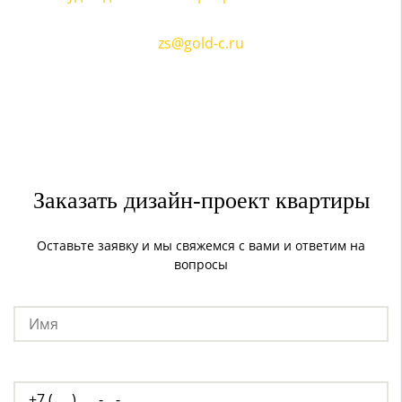
г.Казань, ул. Коротченко д. 22
zs@gold-c.ru
+7 (843) 278 00 93
Пожалуйста, предварительно
зарезервируйте время встречи по телефону
Заказать дизайн-проект квартиры
Оставьте заявку и мы свяжемся с вами и ответим на
вопросы