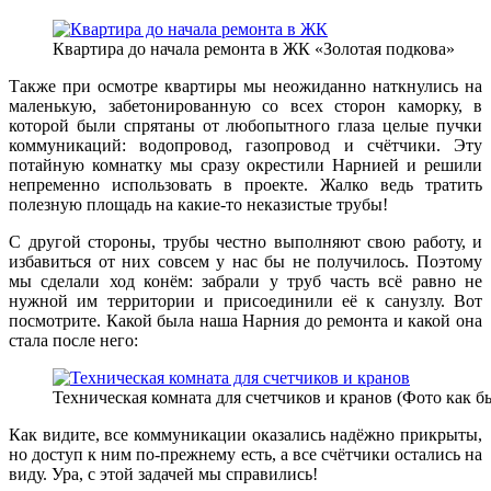
Квартира до начала ремонта в ЖК «Золотая подкова»
Также при осмотре квартиры мы неожиданно наткнулись на
маленькую, забетонированную со всех сторон каморку, в
которой были спрятаны от любопытного глаза целые пучки
коммуникаций: водопровод, газопровод и счётчики. Эту
потайную комнатку мы сразу окрестили Нарнией и решили
непременно использовать в проекте. Жалко ведь тратить
полезную площадь на какие-то неказистые трубы!
С другой стороны, трубы честно выполняют свою работу, и
избавиться от них совсем у нас бы не получилось. Поэтому
мы сделали ход конём: забрали у труб часть всё равно не
нужной им территории и присоединили её к санузлу. Вот
посмотрите. Какой была наша Нарния до ремонта и какой она
стала после него:
Техническая комната для счетчиков и кранов (Фото как бы
Как видите, все коммуникации оказались надёжно прикрыты,
но доступ к ним по-прежнему есть, а все счётчики остались на
виду. Ура, с этой задачей мы справились!