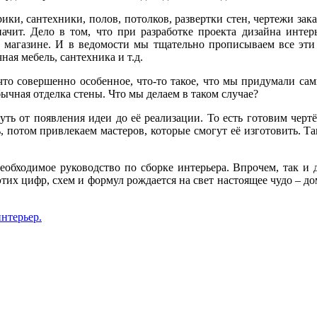
ики, сантехники, полов, потолков, развертки стен, чертежи зак
значит. Дело в том, что при разработке проекта дизайна инте
 магазине. И в ведомости мы тщательно прописываем все эти 
ая мебель, сантехника и т.д.
что совершенно особенное, что-то такое, что мы придумали сами
ычная отделка стены. Что мы делаем в таком случае?
уть от появления идеи до её реализации. То есть готовим чер
, потом привлекаем мастеров, которые смогут её изготовить. Та
необходимое руководство по сборке интерьера. Впрочем, так и 
х этих цифр, схем и формул рождается на свет настоящее чудо –
нтерьер.