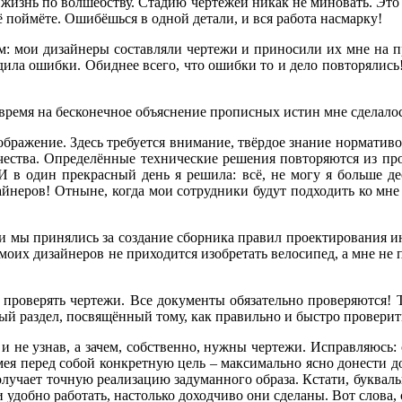
жизнь по волшебству. Стадию чертежей никак не миновать. Это 
 поймёте. Ошибёшься в одной детали, и вся работа насмарку!
м: мои дизайнеры составляли чертежи и приносили их мне на про
ходила ошибки. Обиднее всего, что ошибки то и дело повторялис
воё время на бесконечное объяснение прописных истин мне сделал
ображение. Здесь требуется внимание, твёрдое знание нормативо
рчества. Определённые технические решения повторяются из про
 в один прекрасный день я решила: всё, не могу я больше де
айнеров! Отныне, когда мои сотрудники будут подходить ко мн
и мы принялись за создание сборника правил проектирования ин
з моих дизайнеров не приходится изобретать велосипед, а мне не
и проверять чертежи. Все документы обязательно проверяются! Т
й раздел, посвящённый тому, как правильно и быстро проверить
ак и не узнав, а зачем, собственно, нужны чертежи. Исправляюсь
ея перед собой конкретную цель – максимально ясно донести до
 получает точную реализацию задуманного образа. Кстати, буквал
 и удобно работать, настолько доходчиво они сделаны. Вот слова