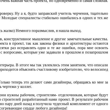
очень важная часть проекта, но одновременно и самая сложная.
верку. Ну а я, будто заправский учитель черчения, тщательно
ь! Молодые специалисты стабильно ошибались в одних и тех же
ось жалко) Немного поразмыслив, я нашла выход.
в, конструктивное мышление и другие замечательные качества.
екта в проект, так как законы физики и архитектуры остаются
сятки раз исправлять одни и те же ошибки, пора мне освоить
е с вопросами, которые уже задавали в прошлом и позапрошлом
терьера. В итоге мы так увлеклись этим занятием, что описали
 приходится объяснять счастливому изобретателю, что велосипед
олько теперь это делают сами дизайнеры, обращаясь ко мне за
 чертежи у коллег.
: они нужны рабочим, строителям- отделочникам, которые будут
 строителей разработанный нами проект. В результате рабочим
ьно пару дней назад я получила чудесный комплимент от одного
, согревающие сердце любого дизайнера!