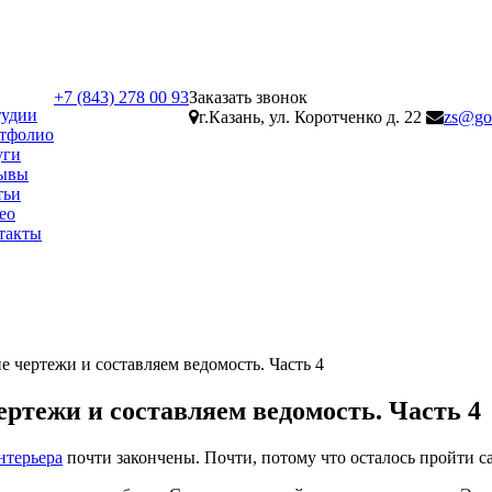
+7 (843) 278 00 93
Заказать звонок
тудии
г.Казань, ул. Коротченко д. 22
zs@gol
тфолио
уги
ывы
тьи
ео
такты
е чертежи и составляем ведомость. Часть 4
ертежи и составляем ведомость. Часть 4
нтерьера
почти закончены. Почти, потому что осталось пройти с