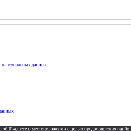
у
персональных данных.
данных
ые об IP-адресе и местоположении с целью предоставления наиб