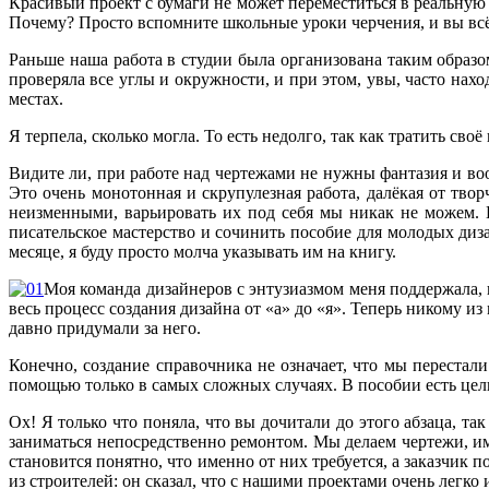
Красивый проект с бумаги не может переместиться в реальную 
Почему? Просто вспомните школьные уроки черчения, и вы всё
Раньше наша работа в студии была организована таким образо
проверяла все углы и окружности, и при этом, увы, часто на
местах.
Я терпела, сколько могла. То есть недолго, так как тратить с
Видите ли, при работе над чертежами не нужны фантазия и во
Это очень монотонная и скрупулезная работа, далёкая от тво
неизменными, варьировать их под себя мы никак не можем. И
писательское мастерство и сочинить пособие для молодых диз
месяце, я буду просто молча указывать им на книгу.
Моя команда дизайнеров с энтузиазмом меня поддержала, 
весь процесс создания дизайна от «а» до «я». Теперь никому и
давно придумали за него.
Конечно, создание справочника не означает, что мы перестал
помощью только в самых сложных случаях. В пособии есть целы
Ох! Я только что поняла, что вы дочитали до этого абзаца, т
заниматься непосредственно ремонтом. Мы делаем чертежи, им
становится понятно, что именно от них требуется, а заказчик
из строителей: он сказал, что с нашими проектами очень легко