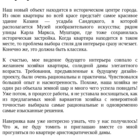
Наш новый объект находится в историческом центре города.
Из окон квартиры во всей красе предстаёт самое красивое
здание Казани — усадьба Сандецкого, в которой
располагается Музей изобразительного искусства; рядом
улицы Карла Маркса, Муштари, где тоже сохранилась
историческая застройка. Когда квартира находится в таком
месте, то проблема выбора стиля для интерьера сразу исчезает.
Конечно же, это должна быть классика.
К счастью, мое видение будущего интерьера совпало с
желанием хозяйки квартиры, солидной дамы элегантного
возраста. Требования, предъявленные к будущему дизайн-
проекту, были очень рациональны и практичны. Чувствовался
большой опыт и насмотренность. Похоже, наша хозяйка не
один раз объехала земной шар и много чего успела повидать!
Уже потом, в процессе работы, я не уставала восхищаться, как
из предлагаемых мной вариантов хозяйка с невероятной
точностью выбирала самые рациональные и одновременно
самые изысканные решения.
Наверняка вам уже интересно узнать, что у нас получилось!
Что ж, не буду томить и приглашаю вместе со мной
прогуляться по квартире аристократической дамы.