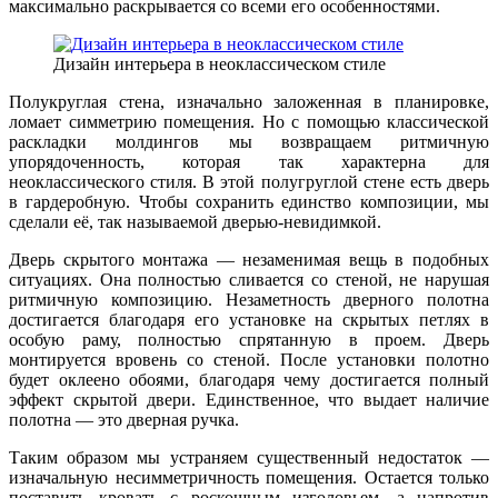
максимально раскрывается со всеми его особенностями.
Дизайн интерьера в неоклассическом стиле
Полукруглая стена, изначально заложенная в планировке,
ломает симметрию помещения. Но с помощью классической
раскладки молдингов мы возвращаем ритмичную
упорядоченность, которая так характерна для
неоклассического стиля. В этой полугруглой стене есть дверь
в гардеробную. Чтобы сохранить единство композиции, мы
сделали её, так называемой дверью-невидимкой.
Дверь скрытого монтажа — незаменимая вещь в подобных
ситуациях. Она полностью сливается со стеной, не нарушая
ритмичную композицию. Незаметность дверного полотна
достигается благодаря его установке на скрытых петлях в
особую раму, полностью спрятанную в проем. Дверь
монтируется вровень со стеной. После установки полотно
будет оклеено обоями, благодаря чему достигается полный
эффект скрытой двери. Единственное, что выдает наличие
полотна — это дверная ручка.
Таким образом мы устраняем существенный недостаток —
изначальную несимметричность помещения. Остается только
поставить кровать с роскошным изголовьем, а напротив