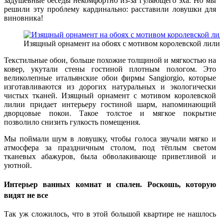
задушевные беседы некомфортно из-за гуляющего эха. Но мы
решили эту проблему кардинально: расставили ловушки для
виновника!
Изящный орнамент на обоях с мотивом королевской лил
Текстильные обои, больше похожие толщиной и мягкостью на
ковер, укутали стены гостиной плотным пологом. Это
великолепные итальянские обои фирмы Sangiorgio, которые
изготавливаются из дорогих натуральных и экологически
чистых тканей. Изящный орнамент с мотивом королевской
лилии придает интерьеру гостиной шарм, напоминающий
дворцовые покои. Такое толстое и мягкое покрытие
позволило снизить гулкость помещения.
Мы поймали шум в ловушку, чтобы голоса звучали мягко и
атмосфера за праздничным столом, под тёплым светом
тканевых абажуров, была обволакивающе приветливой и
уютной.
Интерьер ванных комнат и спален. Роскошь, которую
видят не все
Так уж сложилось, что в этой большой квартире не нашлось