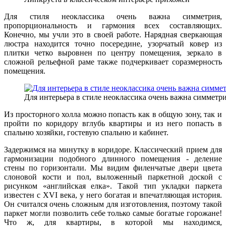
Для стиля неоклассика очень важна симметрия,
пропорциональность и гармония всех составляющих.
Конечно, мы учли это в своей работе. Нарядная сверкающая
люстра находится точно посередине, узорчатый ковер из
плитки четко выровнен по центру помещения, зеркало в
сложной рельефной раме также подчеркивает соразмерность
помещения.
Для интерьера в стиле неоклассика очень важна симметр
Из просторного холла можно попасть как в общую зону, так и
пройти по коридору вглубь квартиры и из него попасть в
спальню хозяйки, гостевую спальню и кабинет.
Задержимся на минутку в коридоре. Классический прием для
гармонизации подобного длинного помещения ­- деление
стены по горизонтали. Мы видим филенчатые двери цвета
слоновой кости и пол, выложенный паркетной доской с
рисунком «английская елка». Такой тип укладки паркета
известен с
XVI
века, у него богатая и впечатляющая история.
Он считался очень сложным для изготовления, поэтому такой
паркет могли позволить себе только самые богатые горожане!
Что ж, для квартиры, в которой мы находимся,