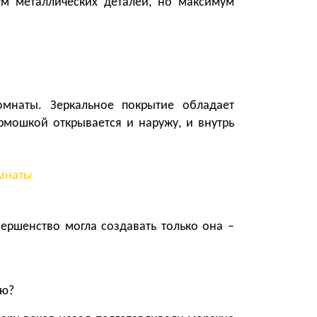
м металлических деталей, но максимум
мнаты. Зеркальное покрытие обладает
армошкой открывается и наружу, и внутрь
вершенство могла создавать только она –
ую?