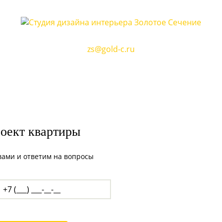
г.Казань, ул. Коротченко д. 22
zs@gold-c.ru
+7 (843) 278 00 93
Пожалуйста, предварительно
зарезервируйте время встречи по телефону
роект квартиры
 вами и ответим на вопросы